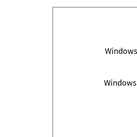
Window
Windo